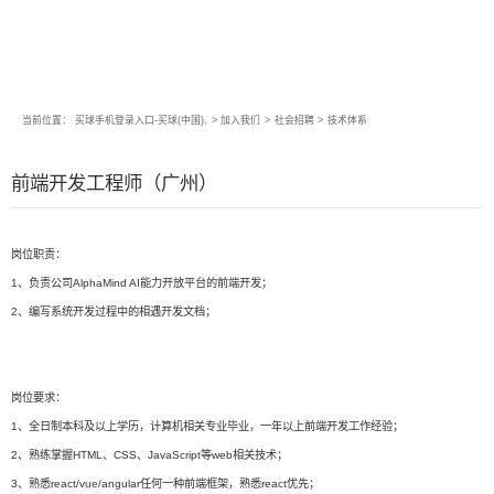
当前位置：
买球手机登录入口-买球(中国),
>
加入我们
>
社会招聘
>
技术体系
前端开发工程师（广州）
岗位职责：
1、负责公司AlphaMind AI能力开放平台的前端开发；
2、编写系统开发过程中的相遇开发文档；
岗位要求：
1、全日制本科及以上学历，计算机相关专业毕业，一年以上前端开发工作经验；
2、熟练掌握HTML、CSS、JavaScript等web相关技术；
3、熟悉react/vue/angular任何一种前端框架，熟悉react优先；