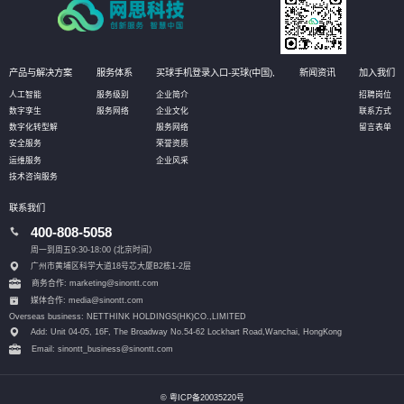
产品与解决方案
服务体系
买球手机登录入口-买球(中国),
新闻资讯
加入我们
人工智能
服务级别
企业简介
招聘岗位
数字孪生
服务网络
企业文化
联系方式
数字化转型解
服务网络
留言表单
安全服务
荣誉资质
运维服务
企业风采
技术咨询服务
联系我们
400-808-5058
周一到周五9:30-18:00 (北京时间）
广州市黄埔区科学大道18号芯大厦B2栋1-2层
商务合作: marketing@sinontt.com
媒体合作: media@sinontt.com
Overseas business: NETTHINK HOLDINGS(HK)CO.,LIMITED
Add: Unit 04-05, 16F, The Broadway No.54-62 Lockhart Road,
Wanchai, HongKong
Email: sinontt_business@sinontt.com
© 粤ICP备20035220号