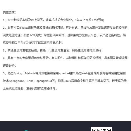
岗位要求：
1、全日制统招本科及以上学历，计算机相关专业毕业，5年以上开发工作经验；
2、具有扎实的java编程功底和良好的编码习惯，有分布式、多线程及高并发系统开发经验和性能
调优经验尤佳；熟悉JVM调优；掌握基础中间件、基础架构方案和云平台、云产品功能特性，熟
练使用相关平台的功能和了解其背后实现机制；
3、精通主流开发框架经验，精通一门主流开发语言；熟悉主流开源框架源码；
4、具有一定的大中型项目参与经验，有中间件、基础组件和框架的研发经验，具备研发管理流程
建设经验；
5、熟悉Spring、Mybatis等开源框架和常用apache组件,熟悉Web服务端开发的各种常用框架和
技术Springboot、Shiro、springcloud等；熟悉Linux常用命令和了解常用脚本语言，较丰富的线
上系统运维经验，复杂问题排查思路清晰。