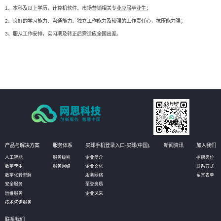
1、本科及以上学历，计算机软件、市场营销相关专业应届毕业生；
2、良好的学习能力、沟通能力、独立工作能力及较强的工作责任心，抗压能力强；
3、服从工作安排，实习期及转正后需适应全国出差。
产品与解决方案
服务体系
买球手机登录入口-买球(中国),
新闻资讯
加入我们
人工智能
服务级别
企业简介
招聘岗位
数字孪生
服务网络
企业文化
联系方式
数字化转型解
服务网络
留言表单
安全服务
荣誉资质
运维服务
企业风采
技术咨询服务
联系我们