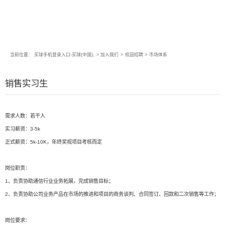
当前位置：
买球手机登录入口-买球(中国),
>
加入我们
>
校园招聘
>
市场体系
销售实习生
需求人数：若干人
实习薪资：3-5k
正式薪资：5k-10K，年终奖视项目考核而定
岗位职责：
1、负责协助通信行业业务拓展，完成销售目标；
2、负责协助公司业务产品在市场的推进和项目的商务谈判、合同签订、回款和二次销售等工作；
岗位要求：