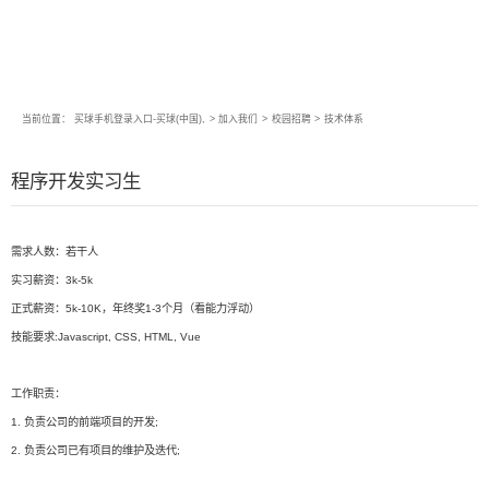
当前位置：
买球手机登录入口-买球(中国),
>
加入我们
>
校园招聘
>
技术体系
程序开发实习生
需求人数：若干人
实习薪资：3k-5k
正式薪资：5k-10K，年终奖1-3个月（看能力浮动）
技能要求:Javascript, CSS, HTML, Vue
工作职责：
1. 负责公司的前端项目的开发;
2. 负责公司已有项目的维护及迭代;